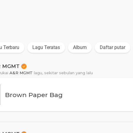
u Terbaru
Lagu Teratas
Album
Daftar putar
R MGMT
ukai
A&R MGMT
lagu,
sekitar sebulan yang lalu
Brown Paper Bag