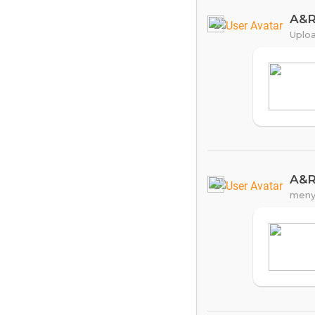
A&
Uploa
A&
meny