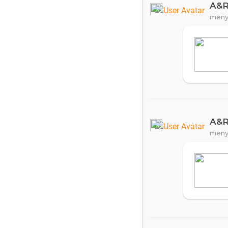
A&
meny
A&
meny