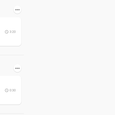
3:20
0:30