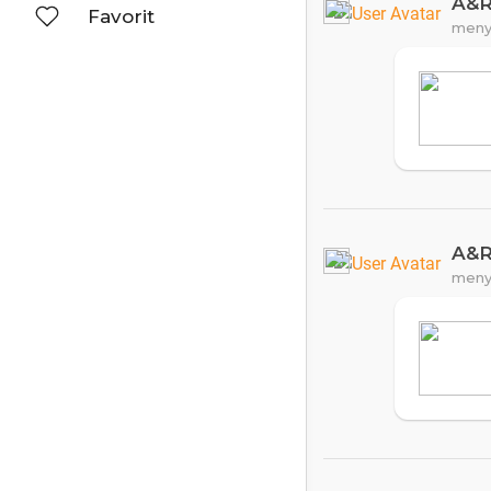
A&
Favorit
meny
A&
meny