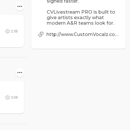
signed faster.
CVLivestream PRO is built to
give artists exactly what
modern A&R teams look for.
2:58
http://www.CustomVocalz.com
3:08