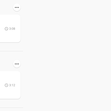
3:08
3:12